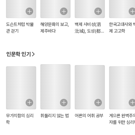
도슨트처럼 박물
해양문화의 보고,
백제 사비성(泗
한국고대사와 
관 걷기
제주바다
沘城), 도성(都
제 고고학
城)에서 왕도(王
都)로
인문학 인기
무가치함의 심리
휘둘리지 않는 법
어른의 어휘 공부
게으른 완벽주
학
자를 위한 심리