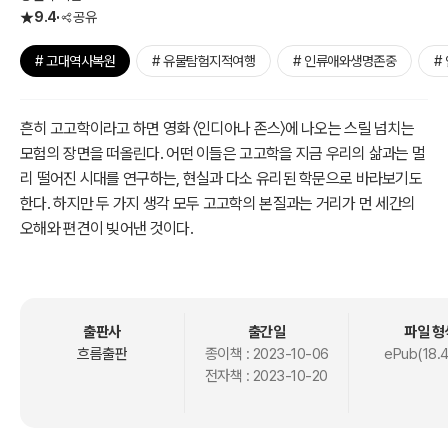
9.4
공유
# 고대역사복원
# 유물탐험지적여행
# 인류애와생명존중
#
흔히 고고학이라고 하면 영화 〈인디아나 존스〉에 나오는 스릴 넘치는
모험의 장면을 떠올린다. 어떤 이들은 고고학을 지금 우리의 삶과는 멀
리 떨어진 시대를 연구하는, 현실과 다소 유리된 학문으로 바라보기도
한다. 하지만 두 가지 생각 모두 고고학의 본질과는 거리가 먼 세간의
오해와 편견이 빚어낸 것이다.
고고학은 현장에서 발굴한, 때로는 형태가 온전치 않은 유물들이 들려
주는 이야기에 신중히 귀를 기울여 고대인들의 생활상과 문화를 복원
함으로써 기록으로 남아 있지 않은 인류 역사의 여백을 차츰차츰 메워
출판사
출간일
파일 형
가는 학문이다. 이와 같은 고고학자들의 발굴과 연구 덕분에 옛사람들
흐름출판
종이책 :
2023-10-06
ePub(18.
전자책 :
2023-10-20
의 삶과 지금 여기를 사는 우리의 삶은 별개의 것이 아닌, 하나의 흐름
으로 이어진다. 지금 우리가 먹고, 마시고, 입고, 즐기는 모든 것은 그것
을 처음 만들거나 발견해서 사용한 누군가가 있었기에 가능한 일이다.