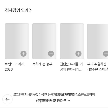
1960년 ｜ 미국 컨설팅의 유럽 수출
1963년 ｜ 전략을 팝니다, 『보스턴컨설팅그룹』
경제경영 인기
1973년 ｜ 분가한 블루팀, 『베인앤드컴퍼니』
1976년 ｜ 전략에 눈 뜬 『맥킨지앤드컴퍼니』
1983년 ｜ 경영대학원의 전진, 『모니터그룹』
제4장. 정보의 시대 (20세기 후반) ｜ 새로운 성장축, IT 컨설팅
1954년 ｜ 최초의 IT 컨설팅 프로젝트에 사용된 『유니박』
1956년 ｜ “반독점법” 규제로 생긴 두 번째 기회
1987년 ｜ 회계법인 Big 8의 컨설팅 사업 확대
트렌드 코리아
독하게 돈 공부
결핍은 우리를 어
부의 추월차선
1989년 ｜ 『앤더슨 컨설팅』의 회계법인 독립투쟁
2026
떻게 변화시키는
(10주년 스페셜
2001년 ｜ 엔론의 파국, 회계법인의 경영컨설팅 철수
가
에디션)
제5장. 융합의 시대 (21세기 현재) ｜ 종합 프로페셔널 서비스
로그인
공지사항
FAQ
이용권 등록
개인정보처리방침
청소년보호정책
2002년 ｜ PWC컨설팅을 인수한 빅블루 『IBM』
(주)알라딘커뮤니케이션
2003년 ｜ e비즈니스 온 디맨드를 내세운 『IBM』