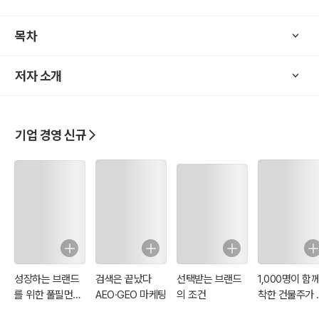
링
목차
1890년 ｜ 방법론을 만든 최초의 컨설턴트, 『프레드릭 테일러』
1907년 ｜ 효율성을 팝니다, 『에머슨 효율성 엔지니어』
저자 소개
1909년 ｜ 기술 컨설팅에 뿌리를 둔 『아더디리틀』
1916년 ｜ 최초의 컨설팅 제국, 『베도 인터내셔널』
1939년 ｜ 제2차세계대전 이후 효율성 엔지니어링의 흥망성쇠
기업 경영 신규
제2장. 경영의 시대 (20세기 중반) ｜ 경영자를 위한 경영 엔지니어링
1914년 ｜ 비즈니스 리서치 서비스로 시작한 『부즈앨런해밀턴』
1926년 ｜ 재무 회계로 시작한 『맥킨지앤드컴퍼니』
1933년 ｜ 『글래스-스티걸법』 규제가 만든 첫번째 기회
1939년 ｜ 컨설팅 성장의 교두보, 제2차세계대전
1953년 ｜ 경영컨설팅과 경영대학원(MBA)의 공생
성장하는 브랜드
검색은 끝났다
선택받는 브랜드
1,000명이 함
제3장. 전략의 시대 (20세기 후반) ｜ 컨설팅의 세계화와 전략의 탄생
를 위한 풀필먼트
AEO·GEO 마케팅
의 조건
착한 건물주가 
실무 백서
면 어떨까요?