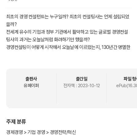
최초의 경영 컨설턴트는 누구일까? 최초의 컨설팅사는 언제 설립되었
을까?
전세계 유수의 기업과 정부 기관에서 활약하고 있는 글로벌 경영컨설
팅사의 과거는 오늘날처럼 화려하기만 했을까?
경영컨설팅이 어떻게 시작해서 오늘날에 이르렀는지, 130년간 명멸한
경영컨설팅사의 발자취를 추적한다!
목차
출판사
출간일
파일 형
유페이퍼
전자책 :
2023-10-12
ePub(16.3
본격적인 시작 전에
집필 취지
경영컨설팅이란
주제 분류
제1장. 공학의 시대 (20세기 초반) ｜ 공장장을 위한 효율성 엔지니어
경제경영 > 기업 경영 > 경영전략/혁신