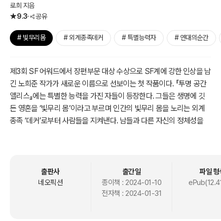
로희 지음
9.3
공유
# 빛무리몸
# 외계종족데커
# 특별능력자
# 연대의순간
제3회 SF 어워드에서 장편부문 대상 수상으로 SF계에 강한 인상을 남
긴 노희준 작가가 새로운 이름으로 선보이는 첫 작품이다. 『투명 공간
앨리스』에는 특별한 능력을 가진 자들이 등장한다. 그들은 생명에 깃
든 영혼을 ‘빛무리 몸’이라고 부르며 인간의 빛무리 몸을 노리는 외계
종족 ‘데커’로부터 사람들을 지켜낸다. 남들과 다른 자신의 정체성을
받아들이고 타인을 위해 헌신하는 그들을 통해 작가는 ‘나’와 타인 사
이에 투명하게 얽혀 있는 연결성에 대해 역설한다. 그들 눈에 비친 빛
무리 몸처럼, 찰나지만 강렬한 연대의 순간을 목도하기 바란다.
출판사
출간일
파일 형
네오픽션
종이책 :
2024-01-10
ePub(12.4
전자책 :
2024-01-31