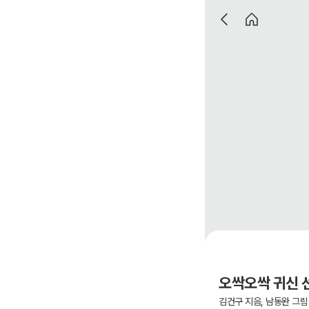
오싹오싹 귀신 
김건구 지음, 남동완 그림