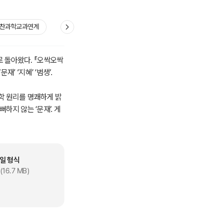
알찬과학교과연계
 돌아왔다. 『오싹오싹
 ‘지혜’ ‘범생’.
과학 원리를 명쾌하게 밝
하지 않는 ‘문재’. 게
 잘못된 호기심은 위험
 속 과학 호기심을 안전
일 형식
평소 궁금했지만 너무 위
(16.7 MB)