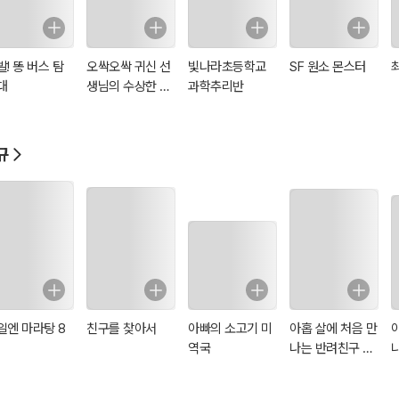
발! 똥 버스 탐
오싹오싹 귀신 선
빛나라초등학교
SF 원소 몬스터
대
생님의 수상한 교
과학추리반
과서 1
규
일엔 마라탕 8
친구를 찾아서
아빠의 소고기 미
아홉 살에 처음 만
역국
나는 반려친구 고
양이