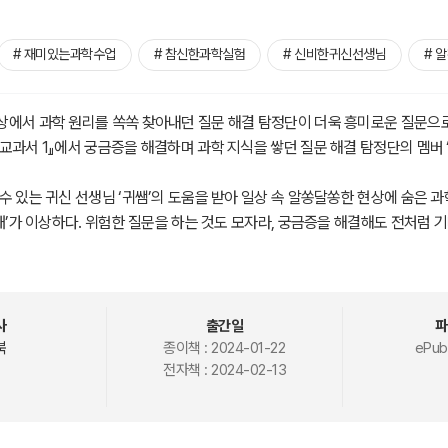
# 재미있는과학수업
# 참신한과학실험
# 신비한귀신선생님
# 
에서 과학 원리를 쏙쏙 찾아내던 질문 해결 탐정단이 더욱 흥미로운 질문으로
과서 1』에서 궁금증을 해결하며 과학 지식을 쌓던 질문 해결 탐정단의 멤버 ‘문재’
수 있는 귀신 선생님 ‘귀쌤’의 도움을 받아 일상 속 알쏭달쏭한 현상에 숨은 
재’가 이상하다. 위험한 질문을 하는 것도 모자라, 궁금증을 해결해도 전처럼 기뻐
보는 듯 불안해 보이기까지 한다. 과연 문재에게 무슨 일이 일어난 걸까?
태로운 상상을 해 보곤 한다. 호기심은 새로운 지식을 밝혀내는 계기가 되지만,
있다. 『오싹오싹 귀신 선생님의 수상한 교과서 2』는 호기심 많은 어린이가 일상
사
출간일
파
 도와준다. 독자들은 귀신 선생님의 마법으로 펼쳐지는 놀라운 실험 속에서 
북
종이책 :
2024-01-22
ePub
전자책 :
2024-02-13
 없었던 궁금증을 속 시원히 해결할 수 있다.