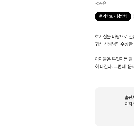
공유
# 과학호기심탐험
호기심을 바탕으로 일상
귀신 선생님의 수상한 교
아이들은 무엇이든 할 
혀 나간다. 그런데 ‘문
다가 누군가의 눈치를 
누구나 ‘문재’처럼 위
한 결과를 낳을 수도 
출판
하게 해소할 수 있도록
이지
험해서 직접 실험할 수