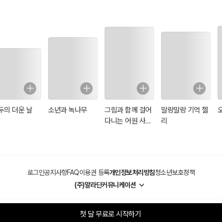
두의 더운 날
소년과 녹나무
그림과 함께 걸어
말랑말랑 기억 젤
다니는 어원 사전
리
(일러스트 특별
판)
로그인
공지사항
FAQ
이용권 등록
개인정보처리방침
청소년보호정책
(주)알라딘커뮤니케이션
첫 달 무료로 시작하기