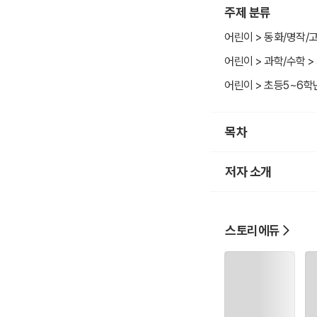
주제 분류
어린이 > 동화/명작/
어린이 > 과학/수학 >
어린이 > 초등5~6학
목차
저자 소개
스토리에듀