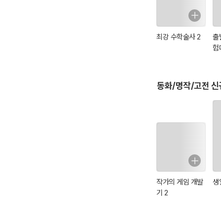
최강 수학술사 2
출
험
동화/명작/고전 신
작가의 게임 개발
생
기 2