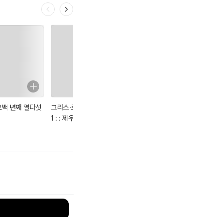
오백 년째 열다섯
그리스·로마 신화
신비한 문방구
영어 단어 그림 사
1 : : 제우스 헤라
전
아프로디테