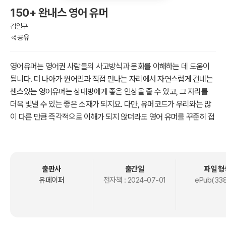
150+ 완내스 영어 유머
김일구
공유
영어유머는 영어권 사람들의 사고방식과 문화를 이해하는 데 도움이
됩니다. 더 나아가 원어민과 직접 만나는 자리에서 자연스럽게 건네는
센스있는 영어유머는 상대방에게 좋은 인상을 줄 수 있고, 그 자리를
더욱 빛낼 수 있는 좋은 소재가 되지요. 다만, 유머코드가 우리와는 많
이 다른 만큼 즉각적으로 이해가 되지 않더라도 영어 유머를 꾸준히 접
하고 이해하려고 노력하다 보면 그만큼 원어민 영어에 한 걸음 더 다가
서게 되겠죠?
* 절찬 판매 중 주요 저서 (2024.7 현재)
출판사
출간일
파일 형
유페이퍼
전자책 :
2024-07-01
ePub(338
[각 권 1,000원, 누적 판매건수: 789,928건 ]
150+ 완내스 영어 유머 (1,000원)