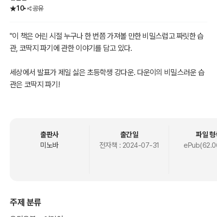
10
공유
"이 책은 어린 시절 누구나 한 번쯤 가져볼 만한 비밀스럽고 짜릿한 습
관, 코딱지 파기에 관한 이야기를 담고 있다.
세상에서 발표가 제일 싫은 초등학생 강다운. 다운이의 비밀스러운 습
관은 코딱지 파기!
아니, 그런데 다운이 말고도 코딱지를 파는 아이가 있다고? 코딱지를
통해 위로를 받고, 즐거움을 찾고, 때론 외로움을 달래는 어린이들이
서로를 위로하고 격려하며 성장해 가는 과정을 이 책에서 담아내고 있
다."
출판사
출간일
파일 형
미노바
전자책 :
2024-07-31
ePub(62.0
주제 분류