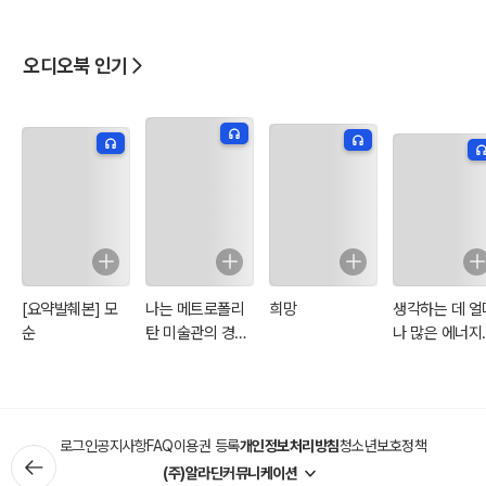
오디오북 인기
[요약발췌본] 모
나는 메트로폴리
희망
생각하는 데 얼
순
탄 미술관의 경비
나 많은 에너지
원입니다
필요할까?
로그인
공지사항
FAQ
이용권 등록
개인정보처리방침
청소년보호정책
(주)알라딘커뮤니케이션