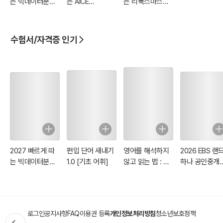
는 빅데이터분석
는 AICE
는 리눅스마스터
기사 필기
ASSOCIATE (자
2급(1‧2차)(1권
동 채점 서비스 &
(이론)+2권(빈출
소스코드 파일 제
족보+기출&모의
수험서/자격증 인기
공)
고사) 분권, 웹
CBT(PC/모바일)
제공, 시험 직전
Live 빠따 특강)
2027 빠르게 따
편입 단어 새내기
영어를 해석하지
2026 EBS 랜
는 빅데이터분석
1.0 [기초 어휘]
않고 읽는 법 : 어
하나 공인중개사
기사 필기
떤 영문도 피할 수
차 기출문제집
없는 Reading
Patterns 120
로그인
공지사항
FAQ
이용권 등록
개인정보처리방침
청소년보호정책