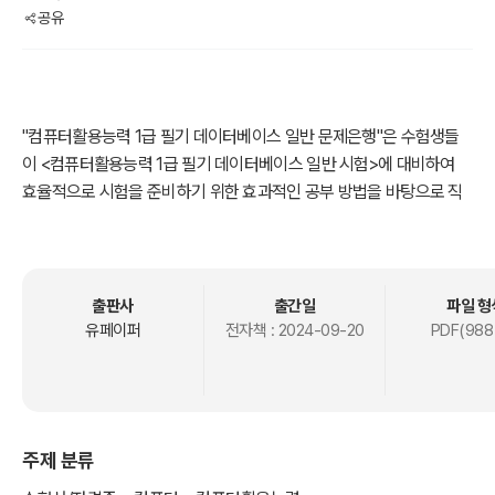
공유
"컴퓨터활용능력 1급 필기 데이터베이스 일반 문제은행"은 수험생들
이 <컴퓨터활용능력 1급 필기 데이터베이스 일반 시험>에 대비하여
효율적으로 시험을 준비하기 위한 효과적인 공부 방법을 바탕으로 직
접 수험 생활에 적용 가능한 시험 준비를 위해 기출문제와 예상문제를
종합하여 98페이지 총 263문제를 수록하였습니다.
수험생들이 편리하게 이용할 수 있도록 문제와 정답 위주로 간단하게
출판사
출간일
파일 형
구성하였습니다.
유페이퍼
전자책 :
2024-09-20
PDF(988
"컴퓨터활용능력 1급 필기 데이터베이스 일반 문제은행"은 저자가 수
험생 입장에서 단기간에 문제를 풀고, 합격에 도움이 될 수 있도록 구
성된 문제은행식 저서입니다.
주제 분류