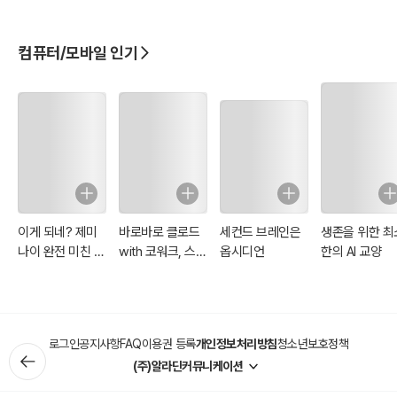
덱스
기사 필기
한, 생성형 AI 사용
안내서
컴퓨터/모바일 인기
이게 되네? 제미
바로바로 클로드
세컨드 브레인은
생존을 위한 최
나이 완전 미친 활
with 코워크, 스
옵시디언
한의 AI 교양
용법 81제
킬, 클로드 코드,
디자인
로그인
공지사항
FAQ
이용권 등록
개인정보처리방침
청소년보호정책
(주)알라딘커뮤니케이션