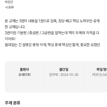
박상근
공유
본 교재는 3권의 내용을 1권으로 압축, 잡담 빼고 핵심 노하우만 공개
한 교재입니다.
3권이란 기본편 / 중급편 / 고급편을 말하는데 책의 두께와 가격을 다
이어트!
쓸데없는 긴 설명은 몽땅 삭제, 핵심 중에 핵심만 짧게, 중요한 요점만
(개조식으로 설명)
출판사
출간일
파일 형
유페이퍼
전자책 :
2024-10-30
PDF(5.04
주제 분류