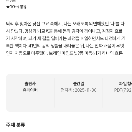
김명희
10
공유
퇴직 후 찾아온 낯선 고요 속에서, 나는 오래도록 외면해왔던 ‘나’를 다
시 만났다. 명상과 뇌교육을 통해 몸의 감각이 깨어나고, 감정이 흐르
기 시작하며, 뇌가 새 길을 열어가는 과정을 치열하면서도 다정하게 기
록한 책이다. 41년의 공직 생활을 내려놓은 뒤, 나는 진짜 배움이 무엇
인지 처음으로 마주했다. 브레인 마인드셋?몸·마음·뇌가 하나의 흐름
으로 연결된다는 이 단순한 진리가 내 삶을 조용히, 그러나 근본적으로
바꾸어 놓았다. 이 책은 새로운 전환점에 서 있는 모든 이들에게 건네
는 작은 손전등 같은 기록이다. 삶이 막막하게 느껴질 때, 몸의 신호에
귀 기울이고 마음을 바라보는 순간, 우리는 이미 충분히 괜찮고, 다시
출판사
출간일
파일 형
피어날 수 있는 존재임을 깨닫게 될 것이다.
유페이퍼
전자책 :
2025-11-30
PDF(7.92
주제 분류