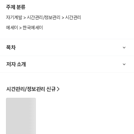
그리고 그 안에서 꿈꾸고 웃고 버텨낸
주제 분류
한 사람의 이야기를 담은 책이다.
자기계발 > 시간관리/정보관리 > 시간관리
나보다 더 많은 시간을 가진 당신이,
에세이 > 한국에세이
이 책을 통해 오늘 하루를
조금 더 다정하게 살아내길 바라며
목차
저자 소개
시간관리/정보관리 신규