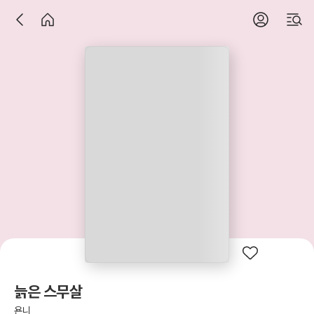
늙은 스무살
욘니