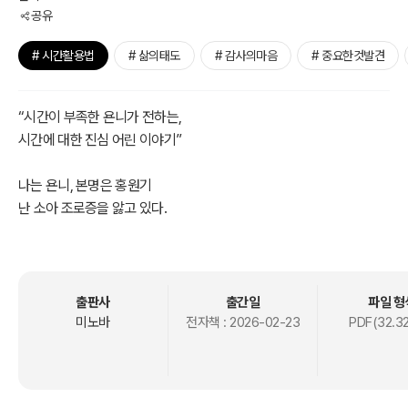
공유
# 시간활용법
# 삶의태도
# 감사의마음
# 중요한것발견
“시간이 부족한 욘니가 전하는,
시간에 대한 진심 어린 이야기”
나는 욘니, 본명은 홍원기
난 소아 조로증을 앓고 있다.
남들보다 6배 빠르게 나이를 먹고,
평균 수명은 고작 13세.
그런 나에게 ‘스무 살’이 찾아왔다.
지금 이 모든 순간이 나에겐
출판사
출간일
파일 형
‘이름 붙일 수 없는 선물’이다.
미노바
전자책 :
2026-02-23
PDF(32.3
『늙은 스무살』은 죽음에 관한 책이 아니다.
유한한 시간과 삶에 대해,