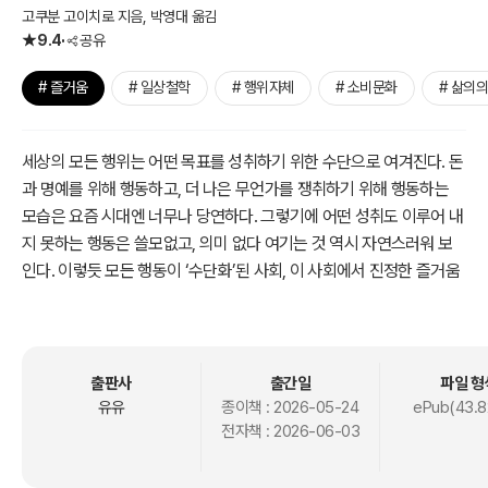
고쿠분 고이치로 지음, 박영대 옮김
9.4
공유
# 즐거움
# 일상철학
# 행위자체
# 소비문화
# 삶의
세상의 모든 행위는 어떤 목표를 성취하기 위한 수단으로 여겨진다. 돈
과 명예를 위해 행동하고, 더 나은 무언가를 쟁취하기 위해 행동하는
모습은 요즘 시대엔 너무나 당연하다. 그렇기에 어떤 성취도 이루어 내
지 못하는 행동은 쓸모없고, 의미 없다 여기는 것 역시 자연스러워 보
인다. 이렇듯 모든 행동이 ‘수단화’된 사회, 이 사회에서 진정한 즐거움
을 어디에서 찾을 수 있을까? 또렷한 목표와 빛나는 성취가 없더라도
행위 그 자체로 의미 있을 수 있을까?
행동하는 철학자로서 많은 독자를 만나온 고쿠분 고이치로는 행동이
출판사
출간일
파일 형
수단화되며 ‘행동 그 자체가 주는 즐거움’을 앗아갔다고 지적한다. 칸
유유
종이책 :
2026-05-24
ePub(43.8
전자책 :
2026-06-03
트의 ‘쾌’ 개념을 분석하며, 효율성이나 생산성 위주로 사고하는 대신
행동 그 자체에서 느낄 수 있는 즐거움을 만끽하는 것이 삶의 핵심이