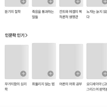
듣기의 철학
죽음을 통과하는
칸트와 헤겔의 목
노자는 늙지 않
말들
적론적 생명관
다
인문학 인기
무가치함의 심리
휘둘리지 않는 법
어른의 어휘 공부
오디세이아 (고
학
그리스어 완역본