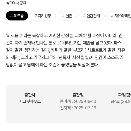
10
공유
# 외로움
# 자기성장
# 실존
# 인간관계
# 자유와책임
‘외로움’이라는 복잡하고 예민한 감정을, 피해야 할 대상이 아니라 ‘인
간이 자기 존재와 만나는 통로’로 바라보자는 제안을 담고 있다. 파스
칼이 말한 ‘생각하는 갈대’, 카뮈가 말한 ‘부조리’, 사르트르가 말한 ‘자유
와 책임’, 그리고 키르케고르의 ‘단독자’ 사상을 빌려, 인간이 스스로 끊
임없이 묻고 답해야 하는 조건에 놓였음을 되짚어 본다.
저자는 외로움이라는 감정이 단순히 결핍이나 결함만을 의미하지 않
는다고 말한다. 외로움은 인간이 지닌 ‘높은 갈망’에 대한 증거일 수도
있고, 더 나아가 자신을 넘어서는 초월을 꿈꾸게 만드는 불꽃일 수도
출판사
출간일
파일 형
있다. 키케로가 말한 진정한 우정, 니체의 자기 초월, 쇼펜하우어의 일
시크릿하우스
종이책 :
2025-06-10
ePub(39.9
전자책 :
2025-07-16
상의 작은 행복, 이 모두가 인생이라는 외로운 여정 속에서 더 빛나게
되는 요소라고 역설한다. 외로움은 나를 성장케 하는 에너지라는 사실
을 강조하며, 그 에너지를 삶의 동력으로 활용하라고 조언한다.