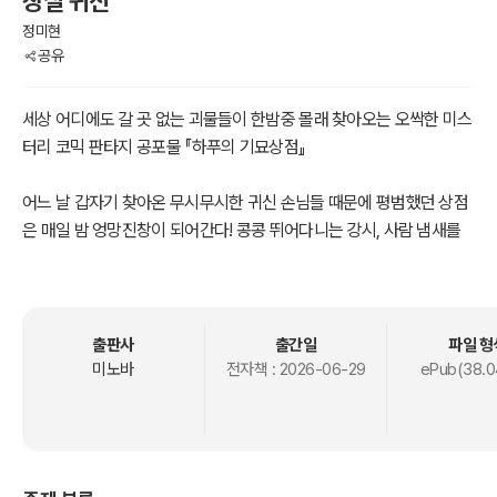
장실 귀신
정미현
공유
세상 어디에도 갈 곳 없는 괴물들이 한밤중 몰래 찾아오는 오싹한 미스
터리 코믹 판타지 공포물 『하푸의 기묘상점』
어느 날 갑자기 찾아온 무시무시한 귀신 손님들 때문에 평범했던 상점
은 매일 밤 엉망진창이 되어간다! 콩콩 뛰어다니는 강시, 사람 냄새를
참지 못하는 늑대인간, 욕조를 찾아 떠도는 물귀신까지… 보기만 해도
소름 돋는 존재들이지만, 사실은 모두 저마다의 외로움과 상처를 가지
고 있는 손님들이다.
출판사
출간일
파일 형
하지만 문제는 하푸가 고민 상담사와는 거리가 아주 먼 곰이라는 것!
미노바
전자책 :
2026-06-29
ePub(38.0
귀신만 나타나면 도망치고, 상황 파악도 늘 한 박자 늦고, 이상한 물건
을 추천하다가 사건을 더 꼬이게 만들기도 하는데… 그런데 이상하게
도 하푸의 엉뚱한 실수와 우연 덕분에, 해결되지 않을 것 같던 괴물들
의 문제는 조금씩 풀려가기 시작한다.