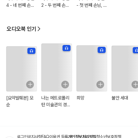
4 - 네 번째 손님,
2 - 두 번째 손님,
- 첫 번째 손님, 프
전교 1등 귀신
강시
랑켄슈타인
오디오북 인기
[요약발췌본] 모
나는 메트로폴리
희망
불안 세대
순
탄 미술관의 경비
원입니다
로그인
공지사항
FAQ
이용권 등록
개인정보처리방침
청소년보호정책