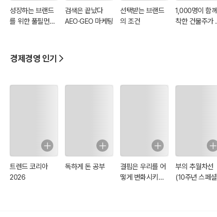
성장하는 브랜드
검색은 끝났다
선택받는 브랜드
1,000명이 함
를 위한 풀필먼트
AEO·GEO 마케팅
의 조건
착한 건물주가 
실무 백서
면 어떨까요?
경제경영 인기
트렌드 코리아
독하게 돈 공부
결핍은 우리를 어
부의 추월차선
2026
떻게 변화시키는
(10주년 스페셜
가
에디션)