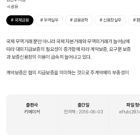
공유
# 국제금융
# 무역실무
# 금융공학
# 신용장실무
# 
국제 무역거래 뿐만 아니라 국제 자본거래와 무역외거래가 늘어남에
따라 대외지급보증의 필요성이 증가함에 따라 계약보증, 요구뿐 보증
과 보증신용장의 이용이 급속히 늘어나고 있다.
계약보증은 협의 지급보증을 의미하는 것으로 주계약에의 부종성이
있어 국가간 분쟁이 발생하는 경우가 많은바 이러한 단점 때문에 그 사
용을 기피하는 예가 많아 지금은 거의 이용되지 않고 있으며 이의 단점
을 보완하기 위하여 탄생한 것이 요구불 보증이다. 요구불 보증에서는
보증수혜자가 대금지급을 요구하면 보증은행은 이에 응해야 하므로
출판사
출간일
파일 형
보증신용장과 별 다름이 없다. 신용장은 독립추상성이 있어서 주계약
키메이커
전자책 :
2016-06-03
ePub(28.1
과 별개의 거래이므로 수익자가 대금지급을 요구하면 개설은행은 이
에 응해야 한다.