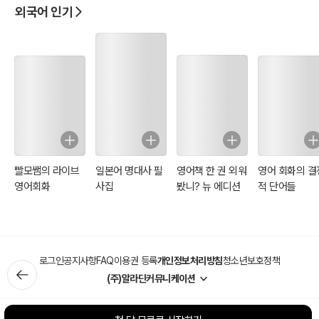
외국어 인기
빨모쌤의 라이브
일본어 명대사 필
영어책 한 권 외워
영어 회화의 결
영어회화
사집
봤니? 뉴 에디션
적 단어들
로그인
공지사항
FAQ
이용권 등록
개인정보처리방침
청소년보호정책
(주)알라딘커뮤니케이션