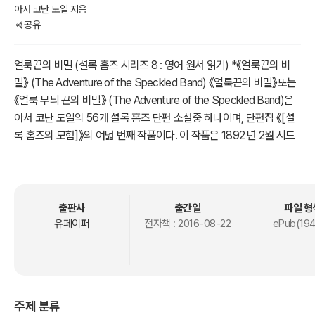
아서 코난 도일 지음
공유
얼룩끈의 비밀 (셜록 홈즈 시리즈 8 : 영어 원서 읽기) *《얼룩끈의 비
밀》 (The Adventure of the Speckled Band) 《얼룩끈의 비밀》또는
《얼룩 무늬 끈의 비밀》 (The Adventure of the Speckled Band)은
아서 코난 도일의 56개 셜록 홈즈 단편 소설중 하나이며, 단편집 《[셜
록 홈즈의 모험]》의 여덟 번째 작품이다. 이 작품은 1892 년 2월 시드
니 파젯(Sidney Paget)의 삽화로 스트랜드 잡지(Strand Magazine)
에 처음으로 발표되었으며, 또한 1905년 8월 〈얼룩끈〉 (The Spotted
Band)이란 제목으로 뉴욕 월드(New York World)에 실렸다. 도일은
이 작품을 홈즈 시리즈중 최고로 꼽았다. 도일은 이 작품에 기초해 연
출판사
출간일
파일 형
극 대본과 연출을 맡기도 했다. 이 연극은 1910년 6월 4일 런던의 아
유페이퍼
전자책 :
2016-08-22
ePub(194
델피 극장(Adelphi Teatre)에서 초연되었다. 홈즈역은 H. A. 세인트버
리, 그림즈비 로일롯 박사역은 린 하딩(en:Lyn harding)이 맡았다. 이
연극은 〈스토너家의 사건〉 (The Stoner Case)라 불렸으며, 등장인물
의 이름이 틀리는 것 등 원작과 차이가 있었다. #줄거리 헬렌 스토너라
주제 분류
는 젊은 여성이 그녀의 동생 줄리아의 의심스런 죽음에 대해 상의하기