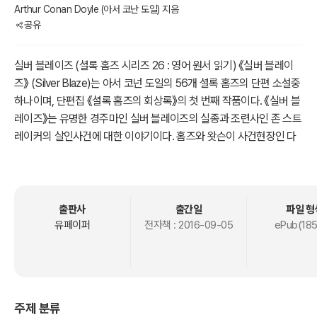
Arthur Conan Doyle (아서 코난 도일) 지음
공유
실버 블레이즈 (셜록 홈즈 시리즈 26 : 영어 원서 읽기) 《실버 블레이
즈》 (Silver Blaze)는 아서 코넌 도일의 56개 셜록 홈즈의 단편 소설중
하나이며, 단편집 《셜록 홈즈의 회상록》의 첫 번째 작품이다. 《실버 블
레이즈》는 유명한 경주마인 실버 블레이즈의 실종과 조련사인 존 스트
레이커의 살인사건에 대한 이야기이다. 홈즈와 왓슨이 사건현장인 다
트무어 파일랜드에 도착했을 때, 그레고리 경위는 이미 존 스트레이커
의 살인 용의자를 체포한 상태였다. 그는 자료수집차 다트무어의 파일
랜드에 온 피츠로이 심슨이라는 인쇄업자였다. 그중에는 실버 블레이
즈가 참가할 워섹스 컵 경주에 대한 내기도 포함되어 있었다. 그러나
출판사
출간일
파일 형
그가 범인이라고 보기에는 이상한 점이 많았다. 예를 드어 말에게 상처
유페이퍼
전자책 :
2016-09-05
ePub(185
를 입히거나 죽이려고 말을 황무지로 끌고 나왔다는 점이다. 마굿간에
서 처리하는 편이 훨씬 간단했을 것이다. 그리고 그는 실종된 말을 가
지고 있지 않았다. 주위를 샅샅히 조사했지만 어디에서도 말을 발견할
수 없었다. 심슨은 말을 어떻게 한 것일까?
주제 분류