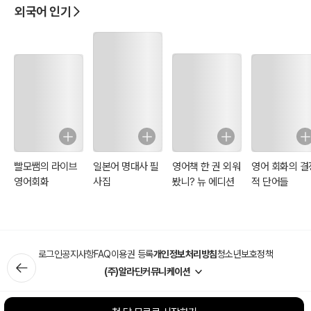
외국어 인기
빨모쌤의 라이브
일본어 명대사 필
영어책 한 권 외워
영어 회화의 결
영어회화
사집
봤니? 뉴 에디션
적 단어들
로그인
공지사항
FAQ
이용권 등록
개인정보처리방침
청소년보호정책
(주)알라딘커뮤니케이션