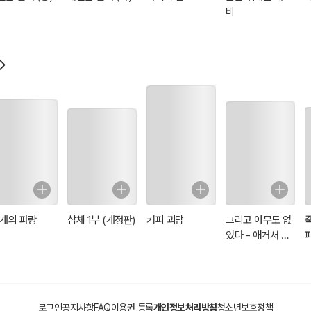
비
 개의 파랑
삼체 1부 (개정판)
커피 괴담
그리고 아무도 없
었다 - 애거서 크
리스티 전집 02
로그인
공지사항
FAQ
이용권 등록
개인정보처리방침
청소년보호정책