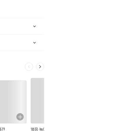
개간
얼음 녹이기
존재의 대연쇄
세종특별수사대