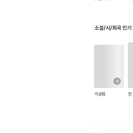
소설/시/희곡 인기
가공범
천