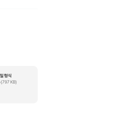
일 형식
(797 KB)
중 하나이다.
 채만식은 이 작품을 계