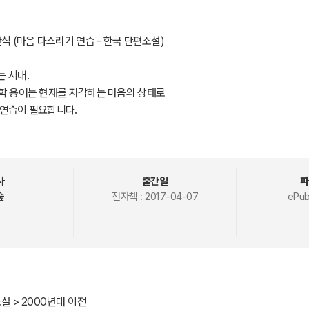
식 (마음 다스리기 연습 - 한국 단편소설)
 시대.
학 용어는 현재를 자각하는 마음의 상태로
 연습이 필요합니다.
가면서 잊고 지냈던
 권의 책!
사
출간일
파
는 단편소설을 엄선하여 마음의 편안함을 선물합니다.
숲
전자책 :
2017-04-07
ePub
 작품 소개>
 〈레디메이드 인생〉은 지식인 실직자의 모습을 풍자적으로 그리고 있는 대표작 
반어적이고 풍자적인 회화 기법은 채만식의 작품에서 자주 관찰되는 특징으로,
자 문학에서 냉소적 풍자 문학으로 작풍을 전환했다.
설 > 2000년대 이전