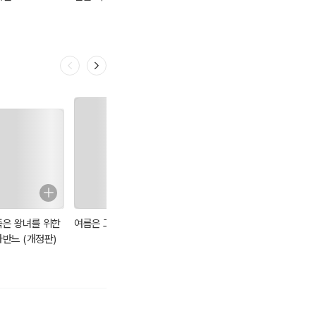
시아이애이
죽은 왕녀를 위한
여름은 고작 계절
0시를 향하여 -
아무도 오지 않는
파반느 (개정판)
애거서 크리스티
곳에서
전집 04