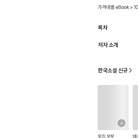
가격대별 eBook > 1
목차
저자 소개
한국소설 신규
윗집 부부
태