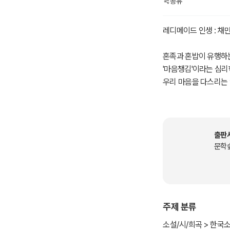
공유
레디메이드 인생 : 채만
혼족과 혼밥이 유행하는
'마음챙김'이라는 심리
우리 마음을 다스리는
바쁜 현대인으로 살아
'감수성'을 찾아주는 한
출판
한국인이 가장 좋아하
문학
* <레디메이드 인생 :
1934년 발표한 단편
〈레디메이드 인생〉의 
주제 분류
기로 사회 고발적 동반
소설/시/희곡 > 한국소