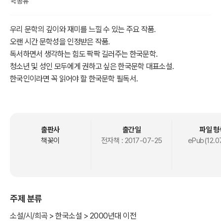
공유
우리 문학의 깊이와 재미를 느낄 수 있는 주요 작품.
오랜 시간 문학성을 인정받은 작품.
독서하면서 생각하는 힘도 팍팍 길러주는 한국문학.
청소년 및 성인 모두에게 권하고 싶은 한국문학 대표소설.
한국인이라면 꼭 읽어야 할 한국문학 필독서.
-- 책 속으로 --
감옥에 있는 동안에 나의 심신은 이렇게도 나약해졌단 말이지요.
출판사
출간일
파일 형
나는 이러한 쓸데없는 고민 때문에 회복되어 가던 건강이 또다시 쇠약
책꽂이
전자책 :
2017-07-25
ePub(12.0
해집디다.
그러고 나의 이성과 나날이 예민해 오는 감정과의 충돌 때문에 나는 밤
마다 잠을 이루지 못하게 되었지요.
이러면서도 계순이만 보면 입이 떡 벌어지고 눈에 웃음이 뚝뚝 듯지요.
주제 분류
나는 그 투실투실한 계순이의 손이 얼마나 쥐고 싶었는지……”
R은 이마에 굵은 힘줄을 세우며 입을 꼭 다물었습니다.
소설/시/희곡 > 한국소설 > 2000년대 이전