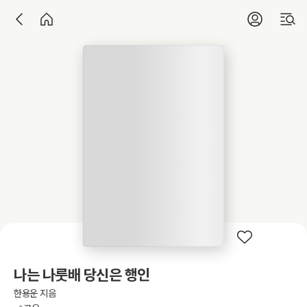
나는 나룻배 당신은 행인
한용운 지음