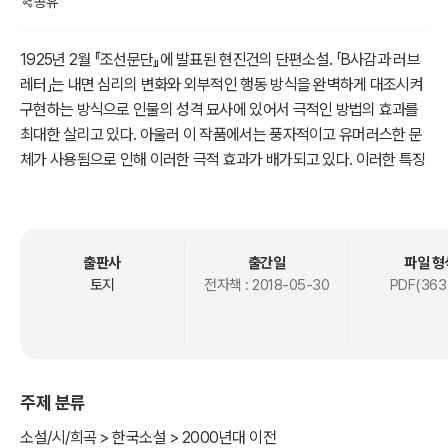
공유
1925년 2월 『조선문단』에 발표된 현진건의 단편소설. 「B사감과 러브
레터」는 내면 심리의 변화와 외부적인 행동 방식을 완벽하게 대조시켜
구현하는 방식으로 인물의 성격 묘사에 있어서 극적인 방법의 효과를
최대한 살리고 있다. 아울러 이 작품에서는 풍자적이고 유머러스한 문
체가 사용됨으로 인해 이러한 극적 효과가 배가되고 있다. 이러한 특징
은 서두에 제시되고 있는 B사감에 대한 묘사에서부터 드러난다. 딱장
대, 독신주의자, 찰진 야소꾼 등의 설정과 함께 제시되고 있는 외모에
대한 묘사는 주인공인 B사감이라는 인물의 성격과 심리를 결정해주는
역할을 하고 있다. 그러한 B사감은 기숙사로 ‘러브 레터’가 배달되어
출판사
출간일
파일 형
오는 것을 무엇보다도 싫어하며, 그런 편지를 받은 학생을 불러 설교와
토지
전자책 :
2018-05-30
PDF(363
문초를 한 끝에 눈물까지 글썽이면서 악마에게서 어린양을 구해달라
며 기도를 하기까지 한다. 아울러 둘째로 싫어하는 것은 친부모, 친동
기간을 포함한 남자가 기숙생을 면회하러 오는 일이다. 그런 B사감의
본 모습이 탄로 나는 것은 우연한 사건에 의해서이다. 밤이 깊어 학생
주제 분류
들이 모두 잠든 새벽 한 시 경, 난데없이 기숙사에 깔깔대는 웃음소리
와 속살속살 말소리가 새어 흐른다. 이런 일이 며칠이고 반복되자 한
소설/시/희곡 > 한국소설 > 2000년대 이전