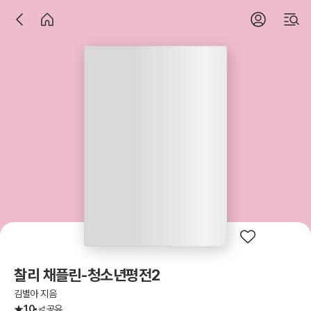
찰리 채플린-청소년평전2
김별아 지음
10
공유