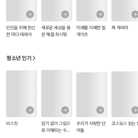
빈민을 위해 헌신
새로운 세상을 꿈
미래를 지배한 빌
체 게바라
한 마더 테레사
꾼 해월 최시형
게이츠
청소년 인기
비스킷
암기 없이 그림으
우리가 사랑한 단
코스모스 읽는 
로 이해되는 수학
어들
개념 사전