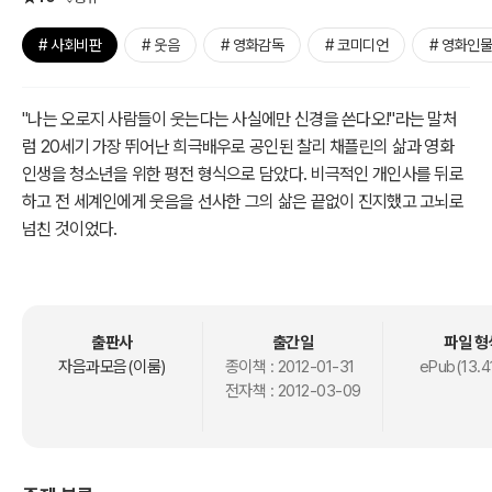
# 사회비판
# 웃음
# 영화감독
# 코미디언
# 영화인물
"나는 오로지 사람들이 웃는다는 사실에만 신경을 쓴다오!"라는 말처
럼 20세기 가장 뛰어난 희극배우로 공인된 찰리 채플린의 삶과 영화
인생을 청소년을 위한 평전 형식으로 담았다. 비극적인 개인사를 뒤로
하고 전 세계인에게 웃음을 선사한 그의 삶은 끝없이 진지했고 고뇌로
넘친 것이었다.
어린 시절은 특히 애달프다. 어머니가 영양실조로 정신병에 걸리자 그
는 빈민수용소에 맡겨져 비참한 유년을 보낸다. 채플린은 배우이자, 감
독, 시나리오 작가로 활약했지만 공산주의자라는 오명을 쓰고 국외로
출판사
출간일
파일 형
추방당한다. 단 한 순간도 평탄하지 않았지만 그는 끝내 모든 고통을
자음과모음(이룸)
종이책 :
2012-01-31
ePub(13.4
전자책 :
2012-03-09
웃음으로 극복했다.