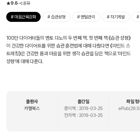
9.6
공유
# 마음근육강화
# 습관성형
# 멘탈관리
# 자기계발
#
100만 다이어터들의 멘토 다노의 두 번째 책. 첫 번째 책 《습관 성형》
이 건강한 다이어트를 위한 습관 훈련법에 대해 다뤘다면 《마인드 스
트레칭》은 건강한 몸과 마음을 위한 생각 습관을 담은 책으로 '마인드
성형'에 대해 다룬다.
습관 훈련은 식습관 성형, 운동 습관 성형, 마인드 성형 이렇게 세 가지
로 나뉘는데 그중 가장 중요한 것은 단연 '마인드 성형'이다. 건강한 습
관을 꾸리는 일도, 운동할 시간을 내는 일도 결국 내 마음이 결정하는
일이기 때문이다. 살이 빠지는 원리는 과학의 영역이지만, 다이어트를
출판사
출간일
파일 형
끝내 성공시키는 원리는 심리의 영역이다.
카멜북스
종이책 :
2019-03-25
ePub(29.5
전자책 :
2019-03-25
마인드 스트레칭이란 내 마음 상태를 돌보고 생각을 유연하게 만들어
주는 '생각 습관 훈련법'을 의미한다. 경직돼 있던 몸을 풀어주기 위해
스트레칭을 하듯이 긴장돼 있던 마음을 풀어주기 위해서도 스트레칭