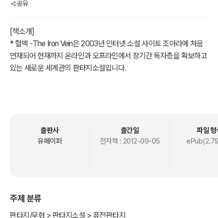
공유
[책소개]
* 혈맥 -The Iron Vein은 2003년 인터넷 소설 사이트 조아라에 처음
연재되어 현재까지 온라인과 오프라인에서 장기간 독자층을 확보하고
있는 새로운 세계관의 판타지소설입니다.
[혈맥 - The Iron Vein]
STORY3. 신이여, 당신 자손의 심장을 거두소서.
새 황제의 등극과 함께 맞은 제국은 부흥기를 맞았지만 미처 해결하지
출판사
출간일
파일 형
못했던 수수께끼가, 제압하지 못한 세력이 아직 물밑에 남아있습니다.
유페이퍼
전자책 :
2012-09-05
ePub(2.7
그들은 33년 만에 돌아와 황제를, 제국 전체를 위협합니다. 이제 황제
는 스스로를 위해, 가족을 위해, 그리고 제국을 위해 그 모두를 해결해
야만 합니다.
3부는 가까우면서도 먼 고향과, 먼 옛날 그곳에서 벌어졌던 한 사건을
주제 분류
되짚어가는 힘든 여정입니다.
판타지/무협 > 판타지소설 > 퓨전판타지