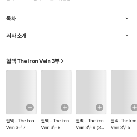
본 전자책은 성인을 주 대상으로 쓰여진 종이책 개인지 출판본을 원본
으로 하여 만들어졌습니다.
목차
[3부 시리즈 전권]
저자 소개
1권 : 작은 여신의 무지개빛 눈물
2권 : 오염된 자들
3권 : 저승길에 남겨놓은 발자국
4권 : 어머니와 딸들
혈맥 The Iron Vein 3부
5권 : 죽을 수 없는 이유
6권 : 血浴齋戒-혈욕재계
7권 : 고향으로 가는 길
8권 : 신들의 전쟁 (완결)
[저자소개]
타사우프라는 필명으로 온라인상에서 10년째 작가활동 중입니다.
혈맥 - The Iron
혈맥 - The Iron
혈맥 - The Iron
혈맥-The Iron
특정 세계관의 틀에 얽매이지 않고 저만의 스타일을 위해 직접출판을
Vein 3부 7
Vein 3부 8
Vein 3부 9 (3부
Vein 3부 5
완결)
고집하고 있습니다.