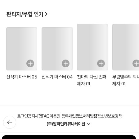
현재 혈맥 The Iron Vein을 연재/출판중에 있으며 현재는 차기작 작업
중에 있습니다.
판타지/무협 인기
신석기 마스터 05
신석기 마스터 04
천마의 다섯 번째
무림맹주의 막
제자 01
제자 01
로그인
공지사항
FAQ
이용권 등록
개인정보처리방침
청소년보호정책
(주)알라딘커뮤니케이션