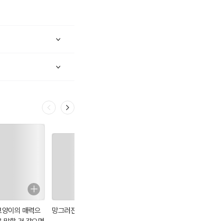
고양이의 매력으
망그러진 만화 3
영원히, 화가
이별은 어쩌면 이