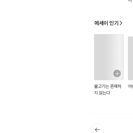
어
에세이 인기
물고기는 존재하
어
지 않는다