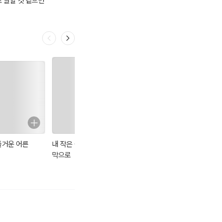
로 말할 것 같으면
렇게
즐거운 어른
내 작은 숲속 오두
최강록의 요리 노
시지프 신화
막으로
트