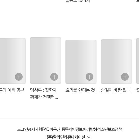
슬픔도 많아서
른의 어휘 공부
명상록 : 철학자
요리를 한다는 것
숨결이 바람 될 때
황제가 전쟁터에
서 자신에게 쓴 일
기
로그인
공지사항
FAQ
이용권 등록
개인정보처리방침
청소년보호정책
(주)알라딘커뮤니케이션