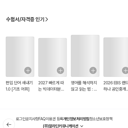
번 문항 집중 분석
번 문항 집중 분석
도 생방송하고 있으니 놓치지 마시기 바랍니다. 입시뿐만 아니라 교사
& 실제 합격 사례
& 실제 합격 사례
로서의 교양에 관한 다양한 자료들이 있습니다.
48선
48선
수험서/자격증 인기
부족하지만 저를 직접 만나 자소서와 면접 지도를 받고 싶다면 일산에
있는 김왕식 연구소로 오시기 바랍니다. 여러분들과 함께 합격의 길을
모색하겠습니다.
편입 단어 새내기
2027 빠르게 따
영어를 해석하지
2026 EBS 랜
1.0 [기초 어휘]
는 빅데이터분석
않고 읽는 법 : 어
하나 공인중개사
기사 필기
떤 영문도 피할 수
차 기출문제집
없는 Reading
Patterns 120
로그인
공지사항
FAQ
이용권 등록
개인정보처리방침
청소년보호정책
(주)알라딘커뮤니케이션