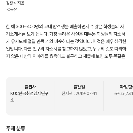
김왕식 지음
공유
한 해 300~400명의 교대 합격생을 배출하면서 수많은 학생들의 자
기소개서를 보게 됩니다. 가장 놀라운 사실은 대부분 학생들의 자소서
가 유사도에 걸릴 만큼 거의 비슷하다는 것입니다. 이것은 매우 심각한
일입니다. 다른 친구의 자소서를 참고하지 않았고, 누구의 것도 따라하
지 않은 나만의 이야기를 썼음에도 불구하고 제출해 보면 모두 똑같은
패턴의 자소서가 되고 맙니다. 매번 수천 편의 자소서를 읽고 채점해야
하는 교수님들의 심정은 과연 어떻겠습니까.
'합격한 자소서와 그렇지 못한 자소서는 무엇이 어떻게 다를까?'
출판사
출간일
파일 형
KUC한국취업입시연구
전자책 :
2019-07-11
ePub(2.4
소
이것이 바로 이번 책의 핵심 주제입니다. 그리고 여러분들이 반드시 가
야 할 길입니다. 참신성이 돋보이는 자소서, 그러면서도 교사로서의 인
성이 깃든 자소서를 쓰는데 도움을 드리고자 이 책을 집필했습니다. 이
책의 특징에 대해 설명해 드리겠습니다.
주제 분류