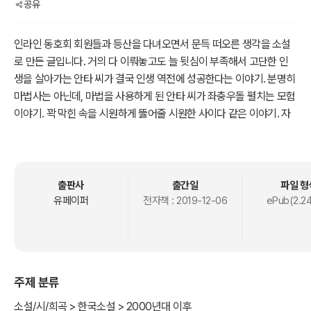
공유
인라인 동호회 회원들과 등산을 다녀오면서 문득 떠오른 생각을 소설
로 만든 글입니다. 거의 다 이뤄놓고도 늘 뒷심이 부족해서 고단한 인
생을 살아가는 안타 씨가 결국 인생 역전에 성공한다는 이야기. 분명히
마법사는 아닌데, 마법을 사용하게 된 안타 씨가 좌충우돌 펼치는 모험
이야기. 꽉 막힌 속을 시원하게 뚫어줄 시원한 사이다 같은 이야기. 자
신의 인생이 왜 이렇게 꼬인 것인지를 뒤늦게 알아내고 이를 극복해나
가는 이야기입니다. 안타 씨 파이팅~
출판사
출간일
파일 형
유페이퍼
전자책 :
2019-12-06
ePub(2.2
주제 분류
소설/시/희곡 > 한국소설 > 2000년대 이후