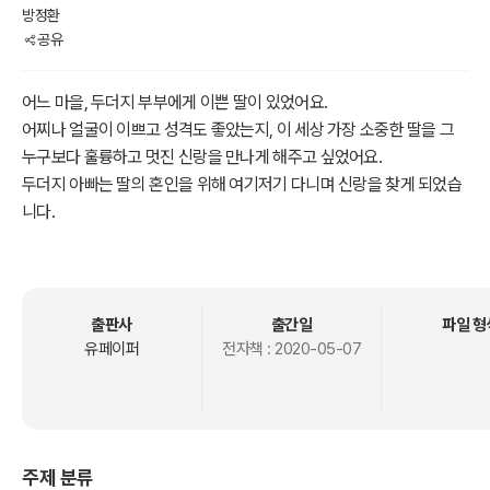
방정환
공유
어느 마을, 두더지 부부에게 이쁜 딸이 있었어요.
어찌나 얼굴이 이쁘고 성격도 좋았는지, 이 세상 가장 소중한 딸을 그
누구보다 훌륭하고 멋진 신랑을 만나게 해주고 싶었어요.
두더지 아빠는 딸의 혼인을 위해 여기저기 다니며 신랑을 찾게 되었습
니다.
과연 두더지 딸은 누구와 혼인을 하게 되었을까요?
자세한 내용이 궁금하다면 지금 당장 읽어보아요.
아이들이 읽어야 할 방정환 단편소설, 두더지의 혼인
출판사
출간일
파일 형
유페이퍼
전자책 :
2020-05-07
주제 분류