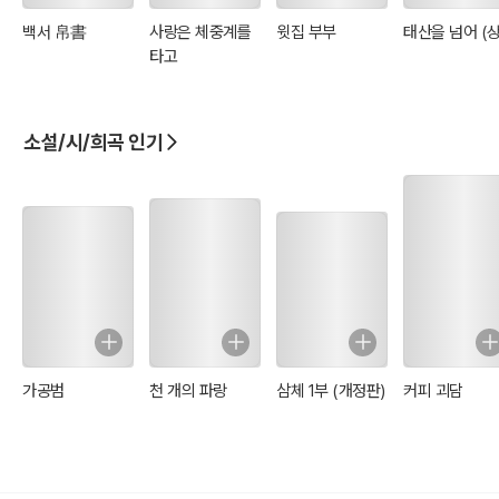
백서 帛書
사랑은 체중계를
윗집 부부
태산을 넘어 (상
타고
소설/시/희곡 인기
가공범
천 개의 파랑
삼체 1부 (개정판)
커피 괴담