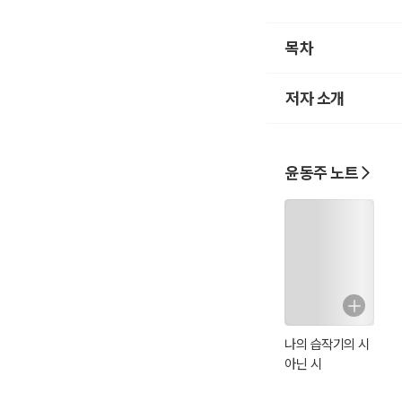
목차
저자 소개
윤동주 노트
나의 습작기의 시
아닌 시