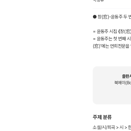
● 창(窓)-윤동주 두 
= 윤동주 시집 《창(窓
= 윤동주는 첫 번째 시
(窓)’에는 연희전문을
= 시집 《창(窓)》에는
도움을 주고자 작품마다
동주 작품을 한눈에 
출판
= 이 시집을 통해 독
북에이(Bo
Å 북에이(BookA)
주제 분류
소설/시/희곡 > 시 >