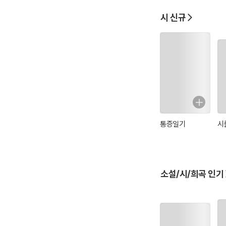
시 신규
통증일기
시
소설/시/희곡 인기