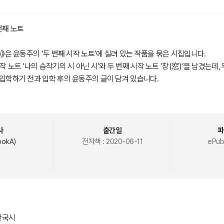
번째 노트
)》은 윤동주의 ‘두 번째 시작 노트’에 실려 있는 작품을 묶은 시집입니다.
작 노트 ‘나의 습작기의 시 아닌 시’와 두 번째 시작 노트 ‘창(窓)’을 남겼는데, 
 입학하기 전과 입학 후의 윤동주의 글이 담겨 있습니다.
 1935년부터 1939년 사이에 쓴 윤동주의 습작기의 시 35편을 담았습니다. 
 ‘창작일’을 표기하였고, ‘낱말 뜻’과 ‘해설 내용’을 덧붙였습니다. 그리고 작
파악하는데 도움을 주고자 하였습니다.
사
출간일
파
자 여러분이 윤동주의 시 세계를 새롭게 발견해 가시길 바랍니다.
okA)
전자책 :
2020-06-11
ePub
 한국시