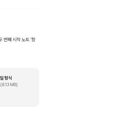
두 번째 시작 노트 ‘창
또한 작품 이해와 감상에
품 연보를 제공하여 윤
일 형식
(8.13 MB)