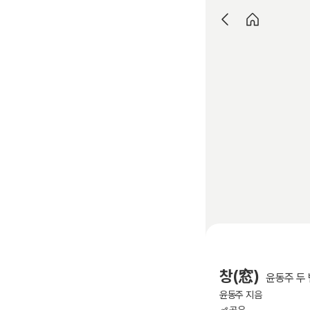
창(窓)
윤동주 두
윤동주 지음
공유