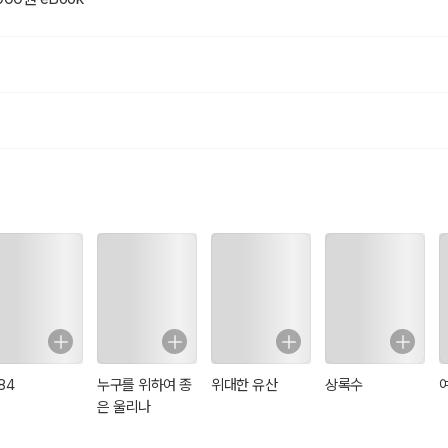
을 배우지 않으면 안 됩니다. 바쁜 현대인을 위한 스마트한 고전 읽기 20분 고
장인 청소년들을 위해 고전문학의 핵심가치와 스토리 철학은 살리되 중요도가 
쉽게 읽고 쉽게 이해할 수 있는’ 신개념 고전읽기를 제시한다. - 지하철이나 버
수 있는 분량으로 압축요약했다.
84
누구를 위하여 종
위대한 유산
상록수
은 울리나