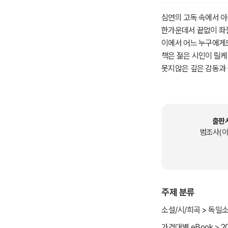
심연의 고독 속에서 
한가운데서 끝없이 좌절
이에서 어느 누구에게도
책은 젊은 시인이 릴케
못지않은 깊은 감동과 
대와 세대를 초월한 최
일이 그것입니다. 아무
대하는 일만큼 그 성장
아마도 대답해 줄 것입
출판
와 같은 것입니다. 봄
범조사(이
성숙해야 합니다. 결국
에게만 오는 것입니다.
니다. 인내야말로 전부
하는 것은 더욱 그 일
주제 분류
에 의한 인간에 대한 
일은 단지 그것을 위한
소설/시/희곡 > 독일
우지 않으면 안 됩니다
가격대별 eBook > 2