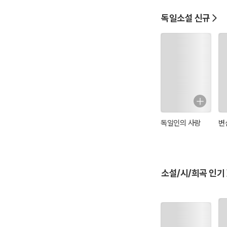
독일소설 신규
독일인의 사랑
변
소설/시/희곡 인기