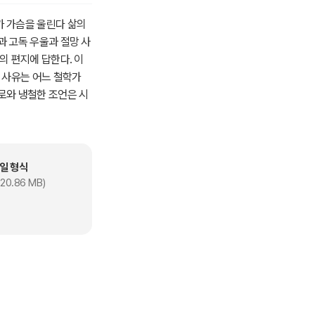
가 가슴을 울린다 삶의
과 고독 우울과 절망 사
의 편지에 답한다. 이
 사유는 어느 철학가
로와 냉철한 조언은 시
금 당신이 해서는 안 될
돌려 밖에서 해답을 기
 가장 조용한 순간에
그래서 10년도 무(無)
일 형식
움을 품지 않는 수목처럼
20.86 MB)
다리는 참을성 있는 자
 그것을 감사하고 있습
니다. 어떤 일이 어렵다
어렵기 때문입니다. 인간
 시련입니다. 다른 모든
 없습니다. 그것을 배
주위에 집중된 모든 힘