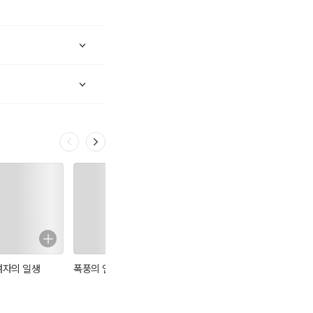
전읽기 시리즈는… - 시
낮은 서술적 은유적 표
스 등의 이동시간을 고
여자의 일생
폭풍의 언덕
두 도시 이야기
파우스트