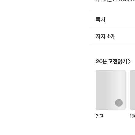
을 걸고서 사랑하는 일
간적 여유가 없는 직
현은 최대한 배제해 ‘
목차
려해 20분에 독파할 
저자 소개
20분 고전읽기
햄릿
19