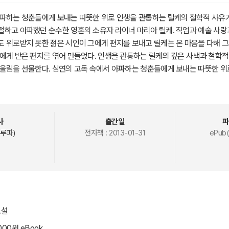
아파하는 청춘들에게 보내는 따뜻한 위로 인생을 관통하는 릴케의 철학적 사유
하고 아파했던 순수한 영혼의 소유자 라이너 마리아 릴케. 직업과 예술 사랑
 위로받지 못한 젊은 시인이 그에게 편지를 보내고 릴케는 온 마음을 다해 그
에게 받은 편지를 엮어 만들었다. 인생을 관통하는 릴케의 깊은 사색과 철학적
울림을 선물한다. 심연의 고독 속에서 아파하는 청춘들에게 보내는 따뜻한 위
고의 잠언이다. - 당신은 밖으로 눈을 돌리고 있습니다. 그런데 무엇보다도 지
도 당신에게 조언하거나 도울 수는 없습니다. 그 누구도. 당신이 밖으로 눈을 
을 심히 방해하는 일은 없습니다. 당신의 물음에는 당신의 제일 안쪽의 감정이
니다. - 예술가란 재거나 세어서는 안 됩니다. 세월은 아무런 의미도 없습니다. 
사
출간일
파
의 폭풍우 속에 유유히 서서 그 뒤에 여름이 올 것인가 안 올 것인가 하는 두려
루파)
전자책 :
2013-01-31
ePub(
 여름은 오는 것입니다. 그러나 여름은 영원히 아무런 근심도 없이 조용히 기
 나는 이것을 나날이 배우고 있습니다. 고통 속에서 배우고 있습니다. 그리고
입니다. - 고독하다는 것은 좋은 일입니다. 고독은 어렵고 힘든 것이기 때문입
을 행하는 이유가 되어야만 합니다. 사랑하는 것 또한 좋은 일입니다. 사랑은 
사랑 이것이야말로 우리에게 주어진 가장 어려운 것이고 궁극의 것이며 최후의
 준비에 지나지 않습니다. 무슨 일에나 초심자인 사람들은 아직 사랑을 할 수가
소설
. 모든 존재를 걸고서 그들의 고독하고 불안한 위를 향해서 고동치는 심장의 
000원 eBook