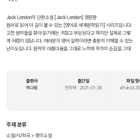
Jack London의 단편소설 [Jack London] 영문판
원서로 읽어 더 깊이 볼 수 있는 [영어로 세계문학읽기] 시리즈입니다.
고전 원작들을 찾아 읽기에는 귀찮고 부담된다고 하지만 실제로 그렇
게 어렵지 않답니다. 여러분의 영어 실력이라면 충분히 이해할 수 있는
난이도입니다. 원작의 아름다움을 그대로 느끼며 작가의 손길을 그대
로 만나보시죠.
※ 본 도서는 본문이 모두 영어로 되어 있습니다. 이용에 참고 부탁드립
니다.
출판사
출간일
파일 형
책다름
전자책 :
2021-01-28
ePub(4.3
주제 분류
소설/시/희곡 > 영미소설