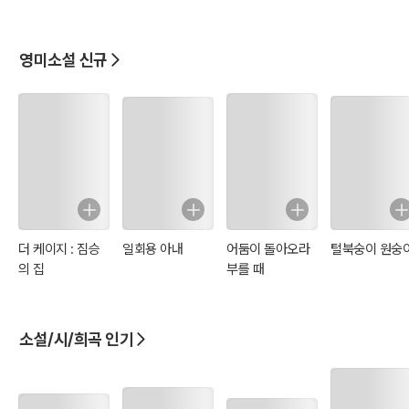
계문학읽기 1618)
읽기 1577)
읽기 1562)
읽기 1590)
영미소설 신규
더 케이지 : 짐승
일회용 아내
어둠이 돌아오라
털북숭이 원숭
의 집
부를 때
소설/시/희곡 인기