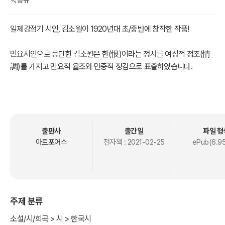
일제강점기 시인, 김소월이 1920년대 초/중반에 창작한 작품!
민요시인으로 등단한 김소월은 한(恨)이라는 정서를 여성적 정조(情
調)를 가지고 민요적 율조와 민중적 정감으로 표출하였습니다.
시대별로 그의 시를 만나보고자 [김소월時] 시리즈를 출간합니다.
[김소월時 3]에서는 1923년과 1924년에 창작한 작품을 담았습니다.
1923년 창작하여 《배재(培材)》 《개벽(開闢)》 《신천지》 등에 발표된
출판사
출간일
파일 형
20여 편의 시와 1924년 창작하여 《영대(靈臺)》 《동아일보(東亞日
아트포어스
전자책 :
2021-02-25
ePub(6.9
報)》에 실린 주옥 같은 시들을 만나 보실 수 있습니다.
시 [예전엔 미처 몰랐어요] [못 잊어] 등에서는 만나고 떠나는 사랑의
원리를 통한 삶의 인식을 보여줌으로써 단순한 민요시인의 차원을 넘
주제 분류
어서는 시인으로 평가되는 작품들을 감상해 보시기 바랍니다.
소설/시/희곡 > 시 > 한국시