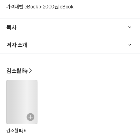
33세의 짧은 생애를 살다 간 시인, 김소월의 작품을 통해 1923년과 19
가격대별 eBook > 2000원 eBook
24년의 시대상과 작가의 작품세계를 만나 보시기 바랍니다.
목차
저자 소개
김소월 時
김소월 時9