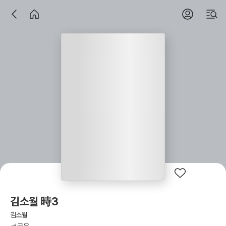
김소월 時3
김소월
공유