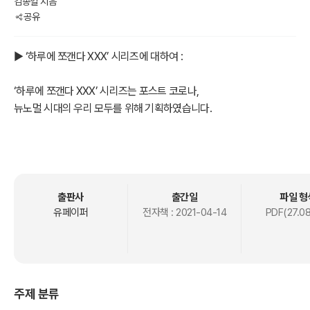
김종일 지음
공유
▶ ‘하루에 쪼갠다 XXX’ 시리즈에 대하여 :
‘하루에 쪼갠다 XXX’ 시리즈는 포스트 코로나,
뉴노멀 시대의 우리 모두를 위해 기획하였습니다.
‘하루에 쪼갠다 XXX’ 시리즈는
부담 없이 막간을 활용하여 핵심 지식을 챙기는
모든 분야를 망라한
자가발전 교양/학습 시리즈입니다.
출판사
출간일
파일 형
유페이퍼
전자책 :
2021-04-14
PDF(27.0
‘하루에 쪼갠다 XXX’ 시리즈는
콤팩트한 포맷, 편하게 접근 가능한 가성비 높은,
전국민 문고 시리즈입니다.
주제 분류