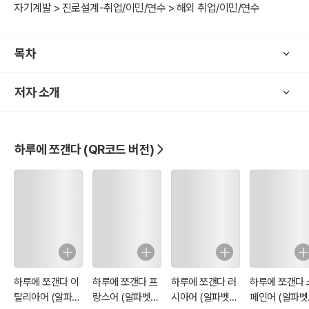
▶ 출판사 서평
자기계발 > 진로설계-취업/이민/연수 > 해외 취업/이민/연수
하루에 쪼갠다 터키어 (알파벳에서 인사표현까지)는
목차
부담 없이 가장 빠른 시간 안에
터키어 알파벳과 발음법 그리고 인사표현, 숫자읽기까지
저자 소개
가장 빠르고 쉽게 해결하는 ‘궁극의 해결책’입니다.
▶ 책의 구성
하루에 쪼갠다 (QR코드 버전)
터키어를 완전 처음 시작하는
학습자들에게 전혀 부담 없도록 구성하였습니다.
‘하루에 쪼갠다 터키어 (알파벳에서 인사표현까지)’는
터키어의 모음과 자음 각각의 특징을 확인하고
영어 알파벳과 비교하면서 최대한 이해를 넓혀나갈 것입니다.
하루에 쪼갠다 이
하루에 쪼갠다 프
하루에 쪼갠다 러
하루에 쪼갠다 
탈리아어 (알파벳
랑스어 (알파벳과
시아어 (알파벳에
페인어 (알파벳
알파벳과 발음법이 정리되면 터키어의 대표적인