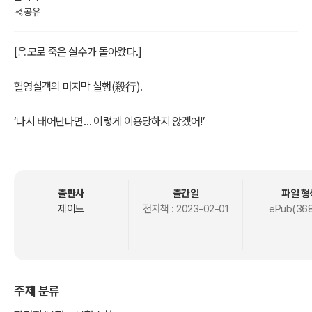
공유
[음모로 죽은 살수가 돌아왔다.]
혈영살객의 마지막 살행(殺行).
‘다시 태어난다면… 이렇게 이용당하지 않겠어!’
출판사
출간일
파일 형
제이드
전자책 :
2023-02-01
ePub(368
주제 분류