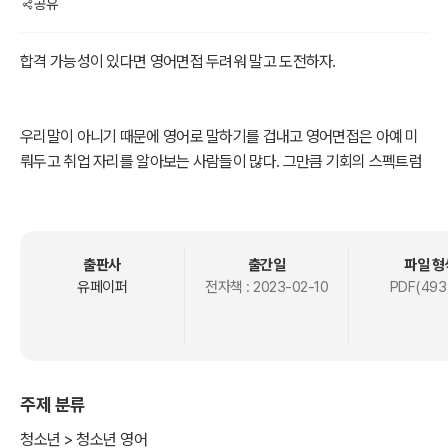
공유
합격 가능성이 있다면 영어면접 두려워 말고 도전하자.
우리말이 아니기 때문에 영어로 말하기를 겁내고 영어면접은 아예 미
뤄두고 취업 자리를 알아보는 사람들이 많다. 그만큼 기회의 스펙트럼
이 줄어드는 셈이다. 왜 그래야 하는가? 왜 미리 예단해서 기회를 스스
로 박탈하는가?
영어면접, 생각보다 어렵지 않다. 특히 질문은 거의 일정한 틀에서 벗
출판사
출간일
파일 형
어나지 않는 편이다. 철저히 준비할 것은 답변이다. 이 답변도 자신에
유페이퍼
전자책 :
2023-02-10
PDF(493
대한 내용을 중심으로, 믿음직스러운 일꾼의 모습을 보여줄 수 있으면
그만이다. 엄청난 스토리를 만들 필요가 없다는 얘기다.
어떤 질문을 하는지 먼저 살펴보라. 그리고 답변 문장을 중심으로 한번
주제 분류
훑어보고 그리고 나서 내게 필요한 답변 위주로 문장을 암기하자.
청소년 > 청소년 영어