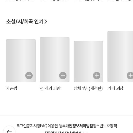
아들의 불행
단사와 겁 많은 거
의 나비효과
마법사의 대결
인
소설/시/희곡 인기
가공범
천 개의 파랑
삼체 1부 (개정판)
커피 괴담
로그인
공지사항
FAQ
이용권 등록
개인정보처리방침
청소년보호정책