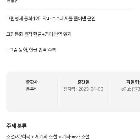
공유
그림형제 동화 125. 악마 수수께끼를 풀어낸 군인
그림동화 원작 한글+영어 번역 읽기
- 그림 동화, 한글 번역 수록
- 그림 동화, 영문 번역 수록
독일'그림 형제'가 '여러 전래 민담을 모아서 집필한 동화집으로 원래
제목은 '그림 형제에 의해 수집된 아이들과 가정의 민화'출판을 거듭하
출판사
출간일
파일 형
면서 새로운 이야기가 추가 되면서 어린이에게 적합하지 않은 성적인
본투비
전자책 :
2023-04-03
ePub(173
내용과 잔인한 장면 묘사 등이이 삭제되며 총 211개가 수록되었다.
그 가운데에 '백설공주, 잠자는 숲 속의 미녀, 라푼젤, 헨젤과 그레텔, 늑
대와 일곱 마리 아기 염소, 개구리 왕자, 브레멘 음악대'와 같이 현재에
주제 분류
도 널리 읽히고 있다.
소설/시/희곡 > 세계의 소설 > 기타 국가 소설