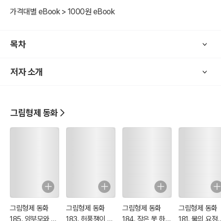
<그림 동화> 초판본은 잔혹성과 선정적인 묘사가 자주 등장한다.
가격대별 eBook > 1000원 eBook
비단, 독일 뿐만이 나니라 유럽의 여러나라 그리고 우리나라의 옛 민담
도 잔인한 표현이 많다.
목차
현대 사회에 어린이에게 맞지 잔혹성을 <디즈니> 애니메이션을 통해
부적한 묘사를 삭제하고 재구성하여 보여주고 있다.
저자 소개
이러한 그림형제의 동화는 우리에게 잘 알려져 있다.
그림 동화에 숨겨진 의미를 재해석하여 재창조한 이야기는 실제 200
그림형제 동화
년 전의 원작 '그림 동화'와 내용 및 이야기 구조에 거리가 있다.
이번 <그림형제 동화> 시리즈는 독일어로 된 동화를 세계문학으로 전
파하기 위해 영어로 번역된 작품을 한글로 번역하였다.
옛날 유럽 전래 민담의 200년 이전 이야기 구조는 '잔혹성, 선정성, 판
타지' 등이 그대로 2차 한글, 영어 번역본을 수록했다.
그림형제 동화
그림형제 동화
그림형제 동화
그림형제 동화
185. 양부모와 양
183. 허풍쟁이 재
184. 작은 못 하나
181. 물의 요정