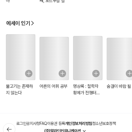
야
째, 포르투갈 길
에세이 인기
물고기는 존재하
어른의 어휘 공부
명상록 : 철학자
숨결이 바람 될
지 않는다
황제가 전쟁터에
서 자신에게 쓴 일
기
로그인
공지사항
FAQ
이용권 등록
개인정보처리방침
청소년보호정책
(주)알라딘커뮤니케이션