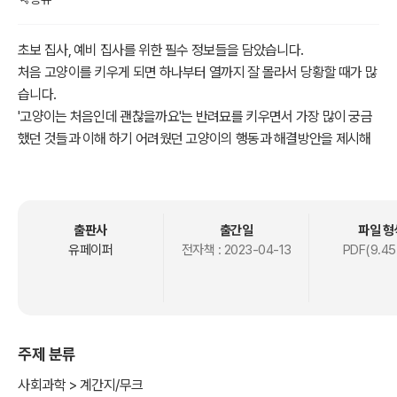
초보 집사, 예비 집사를 위한 필수 정보들을 담았습니다.
처음 고양이를 키우게 되면 하나부터 열까지 잘 몰라서 당황할 때가 많
습니다.
'고양이는 처음인데 괜찮을까요'는 반려묘를 키우면서 가장 많이 궁금
했던 것들과 이해 하기 어려웠던 고양이의 행동과 해결방안을 제시해
서 초보집사님의 궁금증을 조금이나마 덜수 있도록 알차게 내용을 담
았습니다.
출판사
출간일
파일 형
유페이퍼
전자책 :
2023-04-13
PDF(9.45
주제 분류
사회과학 > 계간지/무크