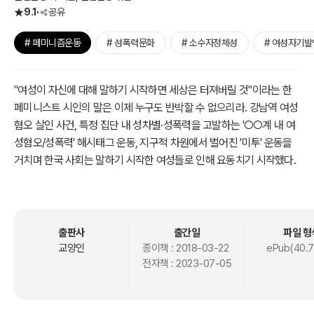
9.1
공유
# 페미니즘운동
# 성폭력문화
# 소수자정체성
# 여성자기발
"여성이 자신에 대해 말하기 시작하면 세상은 터져버릴 것"이라는 한
페미니스트 시인의 말은 이제 누구도 반박할 수 없으리라. 강남역 여성
혐오 살인 사건, 특정 집단 내 성차별·성폭력을 고발하는 '○○계 내 여
성혐오/성폭력' 해시태그 운동, 지구적 차원에서 벌어진 '미투' 운동을
거치며 한국 사회는 말하기 시작한 여성들로 인해 요동치기 시작했다.
하지만 성폭력 피해자는 여전히 피해를 인정받기 위해 인생을 걸어야
한다. '꽃뱀'이라는 비난과 무고죄와 명예 훼손의 협박에 시달리며 '무
결한' 피해자임을 입증해야 한다. 일반적인 폭력 사건과 달리 유독 성폭
출판사
출간일
파일 형
력 사건에서만 피해와 가해라는 말이 쉽게 제자리를 찾지 못한다.
교양인
종이책 :
2018-03-22
ePub(40.7
전자책 :
2023-07-05
누가 피해자이고 누가 가해자인가? 무엇이 성폭력인가? '2차 가해'의
기준은 무엇인가? 누가 판단하는가? 성폭력 문제에서 페미니즘은 무