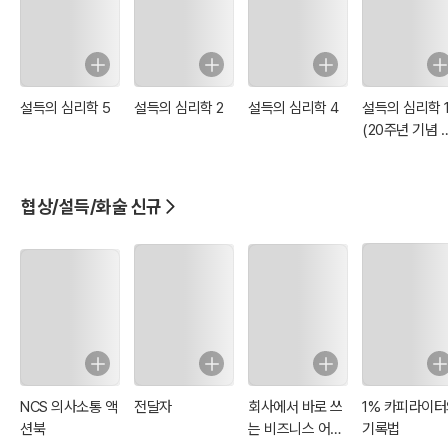
설득의 심리학 5
설득의 심리학 2
설득의 심리학 4
설득의 심리학 
(20주년 기념 
정증보판)
협상/설득/화술 신규
NCS 의사소통 액
전달자
회사에서 바로 쓰
1% 카피라이터
션북
는 비즈니스 어휘
기록법