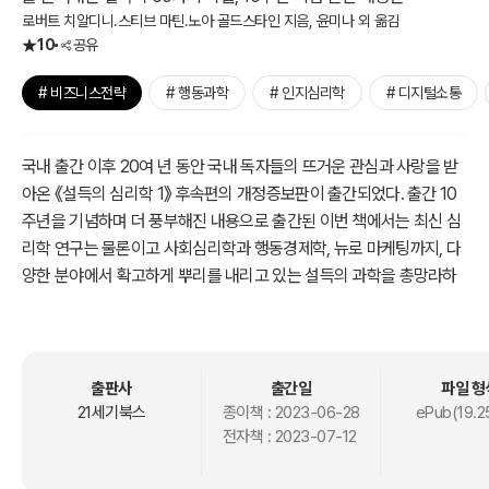
로버트 치알디니.스티브 마틴.노아 골드스타인 지음, 윤미나 외 옮김
10
공유
# 비즈니스전략
# 행동과학
# 인지심리학
# 디지털소통
국내 출간 이후 20여 년 동안 국내 독자들의 뜨거운 관심과 사랑을 받
아온 《설득의 심리학 1》 후속편의 개정증보판이 출간되었다. 출간 10
주년을 기념하며 더 풍부해진 내용으로 출간된 이번 책에서는 최신 심
리학 연구는 물론이고 사회심리학과 행동경제학, 뉴로 마케팅까지, 다
양한 분야에서 확고하게 뿌리를 내리고 있는 설득의 과학을 총망라하
여, 모든 이들에게 실제로 도움이 되는 ‘과학적으로 입증된 설득의 기
술’을 제시하고 있다.
특히 이번 개정판에서는 이전 책에서 제시했던 50가지 설득의 비밀에
출판사
출간일
파일 형
10개 추가하여 비즈니스 현장은 물론이고 일상생활에서 사용할 수 있
21세기북스
종이책 :
2023-06-28
ePub(19.2
전자책 :
2023-07-12
는 60가지 설득의 비밀을 보여준다. 기본적인 여섯 가지 설득의 원칙
에 최신 연구 결과와 저저만의 새로운 통찰을 더해 설득의 과학을 실제