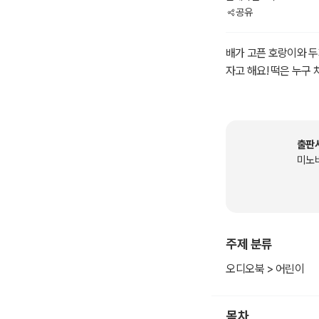
공유
배가 고픈 호랑이와 두
자고 해요! 떡은 누구
출판
미노
주제 분류
오디오북 > 어린이
목차