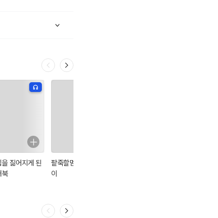
집을 짊어지게 된
팥죽할멈과 호랑
사람으로 변한 생
빨간구두
거북
이
쥐