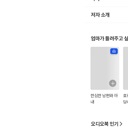
저자 소개
엄마가 들려주고 싶
한심한 남편와 아
호
내
당
오디오북 인기