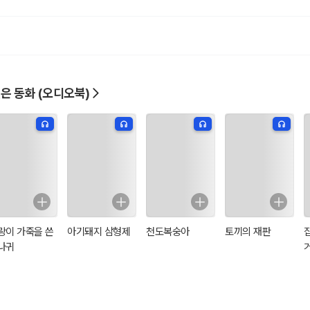
은 동화 (오디오북)
랑이 가죽을 쓴
아기돼지 삼형제
천도복숭아
토끼의 재판
나귀