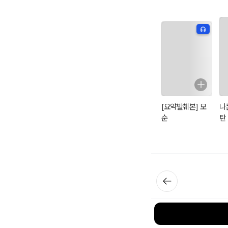
[요약발췌본] 모
나
순
탄
원