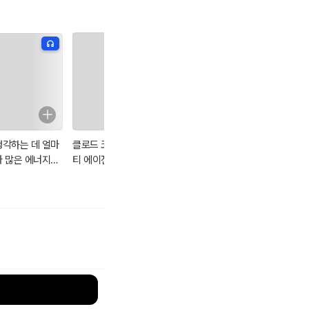
생각하는 데 얼마
클로드 코드와 멀
칼 세이건의 코스
워런 버핏 바이블
나 많은 에너지가
티 에이전트로 내
모스
완결판
필요할까?
일상을 모두 자동
화하기