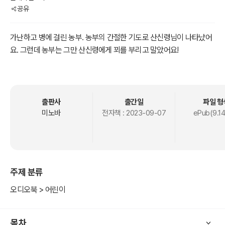
공유
가난하고 병에 걸린 농부. 농부의 간절한 기도로 산신령님이 나타났어
요. 그런데 농부는 그만 산신령에게 꾀를 부리고 말았어요!
출판사
출간일
파일 형
미노바
전자책 :
2023-09-07
ePub(9.1
주제 분류
오디오북 > 어린이
목차