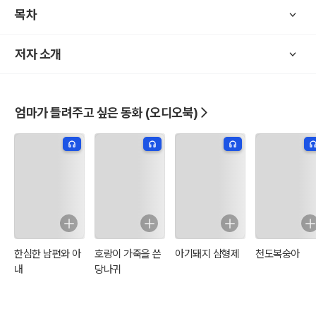
목차
저자 소개
엄마가 들려주고 싶은 동화 (오디오북)
한심한 남편와 아
호랑이 가죽을 쓴
아기돼지 삼형제
천도복숭아
내
당나귀