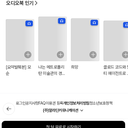
오디오북 인기
[요약발췌본] 모
나는 메트로폴리
희망
클로드 코드와 
순
탄 미술관의 경비
티 에이전트로 
원입니다
일상을 모두 자
화하기
로그인
공지사항
FAQ
이용권 등록
개인정보처리방침
청소년보호정책
(주)알라딘커뮤니케이션
첫 달 무료로 시작하기