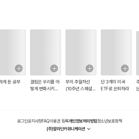
하게 돈 공부
결핍은 우리를 어
부의 추월차선
단 3개의 미국
떻게 변화시키는
(10주년 스페셜
ETF로 은퇴하라
가
에디션)
로그인
공지사항
FAQ
이용권 등록
개인정보처리방침
청소년보호정책
(주)알라딘커뮤니케이션