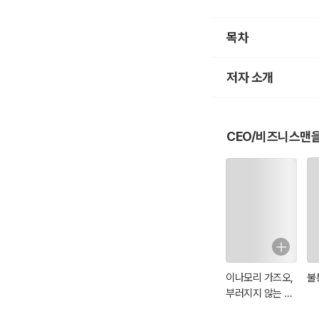
목차
저자 소개
CEO/비즈니스맨을
이나모리 가즈오,
불
부러지지 않는 마
음