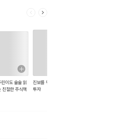
주린이도 술술 읽
진보를 위한 주식
넛지 : 파이널 에
THE MONEY
는 친절한 주식책
투자
디션
BOOK 더 머니북