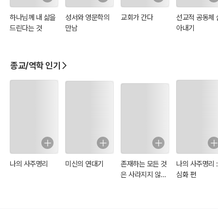
하나님께 내 삶을
성서와 영문학의
교회가 간다
선교적 공동체 
드린다는 것
만남
아내기
종교/역학 인기
나의 사주명리
미신의 연대기
존재하는 모든 것
나의 사주명리 :
은 사라지지 않는
심화 편
다