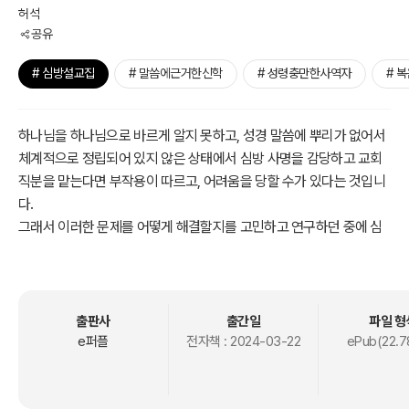
허석
공유
# 심방설교집
# 말씀에근거한신학
# 성령충만한사역자
# 
하나님을 하나님으로 바르게 알지 못하고, 성경 말씀에 뿌리가 없어서
체계적으로 정립되어 있지 않은 상태에서 심방 사명을 감당하고 교회
직분을 맡는다면 부작용이 따르고, 어려움을 당할 수가 있다는 것입니
다.
그래서 이러한 문제를 어떻게 해결할지를 고민하고 연구하던 중에 심
방의 상황에 맞게 구성된 성경적, 『春季 대심방 설교집』이라는 책을
출간하기에 이르렀습니다.
출판사
출간일
파일 형
e퍼플
전자책 :
2024-03-22
ePub(22.7