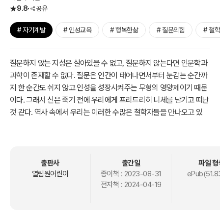
9.8
공유
# 자기계발
# 인성교육
# 행복한삶
# 질문의힘
# 철
질문하지 않는 지성은 살아있을 수 없고, 질문하지 않는다면 인문학과
과학이 존재할 수 없다. 질문은 인간이 태어나면서부터 눈감는 순간까
지 한 순간도 쉬지 않고 인성을 성장시켜주는 무형의 영양제이기 때문
이다. 그래서 신은 죽기 전에 우리에게 프리드리히 니체를 남기고 떠난
것 같다. 역사 속에서 우리는 이러한 수많은 철학자들을 만나오고 있
다.
철학자는 미래의 우주로부터 인류가 살아온 이곳으로 건너와 인격의
다리를 설계해주는 연금술사이다. 영원히 죽지 않는 불멸의 철학자들
출판사
출간일
파일 형
은 이제 마법사 할아버지가 되어 우리의 순수했던 시절의 가방 속으로
열림원어린이
종이책 :
2023-08-31
ePub(51.8
전자책 :
2024-04-19
초대장을 보내온다. 그 첫 번째 철학자, 니체 할아버지의 이야기에 귀
기울여 보자.