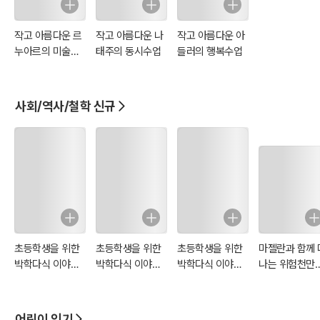
작고 아름다운 르
작고 아름다운 나
작고 아름다운 아
누아르의 미술수
태주의 동시수업
들러의 행복수업
업
사회/역사/철학 신규
초등학생을 위한
초등학생을 위한
초등학생을 위한
마젤란과 함께 
박학다식 이야기 :
박학다식 이야기 :
박학다식 이야기 :
나는 위험천만
경제
역사
사회
고 경이로운 세
일주
어린이 인기