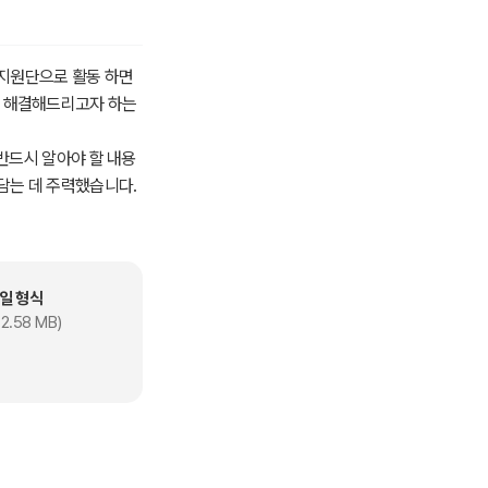
지원단으로 활동 하면
도 해결해드리고자 하는
반드시 알아야 할 내용
담는 데 주력했습니다.
CPO), 개인정보취급
분을 대상으로 알기 쉽
을 확신합니다.
일 형식
 보호법의 개념을 짧은
2.58 MB)
법 이해와 해설」로 학
보호법을 이해하고 해당