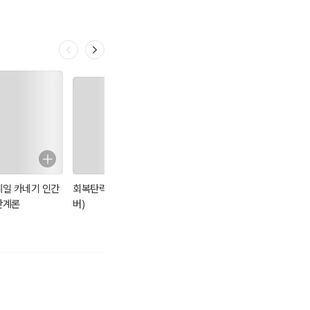
데일 카네기 인간
회복탄력성 (리커
손자병법
데일 카네기 자기
관계론
버)
관리론