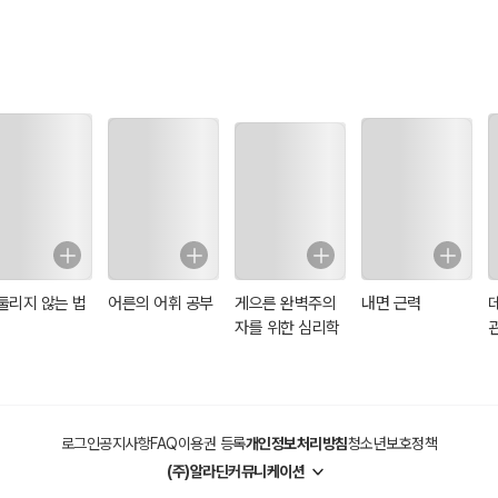
둘리지 않는 법
어른의 어휘 공부
게으른 완벽주의
내면 근력
자를 위한 심리학
로그인
공지사항
FAQ
이용권 등록
개인정보처리방침
청소년보호정책
(주)알라딘커뮤니케이션