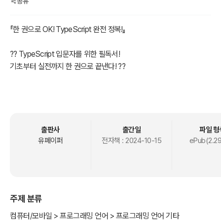
공유
『한 권으로 OK! TypeScript 완전 정복!』
?? TypeScript 입문자를 위한 필독서!
기초부터 실전까지 한 권으로 끝낸다! ??
TypeScript 기본기를 탄탄히 다지고 싶다면?
실무에서 바로 써먹을 수 있는 TypeScript 스킬이 필요하다면?
이 책이 여러분의 목마름을 확실히 해결해 드립니다!
출판사
출간일
파일 형
?? 책 소개
유페이퍼
전자책 :
2024-10-15
ePub(2.2
이 책은 TypeScript 입문자가 가장 먼저 손에 들어야 할 필독서입니
다.
TypeScript의 기본 문법과 핵심 개념을 깔끔하게 정리하고, 웹 개발부
터 테스트와 디버깅, 프로젝트 관리까지 실무에 꼭 필요한 내용을 두루
주제 분류
다룹니다.
컴퓨터/모바일 > 프로그래밍 언어 > 프로그래밍 언어 기타