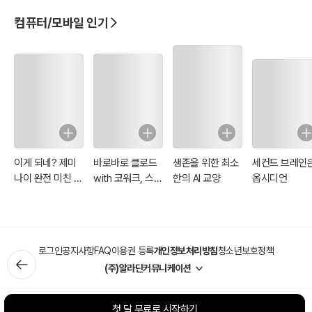
- TypeScript 심화 개념까지 접할 수 있습니다.
컴퓨터/모바일 인기
?? TypeScript 세계로의 첫걸음, 『한 권으로 OK! TypeScript 완전 정
복!』과 함께 떠나보세요!
TypeScript 개발자로의 밝은 미래가 여러분을 기다리고 있습니다!
?? 이 책의 구성 ??
- PART 1: TypeScript 기초_뼈대를 세우다
- PART 2: TypeScript 활용_갈고 닦은 기술로 무장하다
이게 되네? 제미
바로바로 클로드
생존을 위한 최소
세컨드 브레인
- PART 3: TypeScript 실전_현장에서 바로 써먹는 노하우
나이 완전 미친 활
with 코워크, 스
한의 AI 교양
옵시디언
- PART 4: TypeScript 심화_프로 개발자로 한 걸음 더!
용법 81제
킬, 클로드 코드,
디자인
로그인
공지사항
FAQ
이용권 등록
개인정보처리방침
청소년보호정책
(주)알라딘커뮤니케이션
첫 달 무료로 시작하기