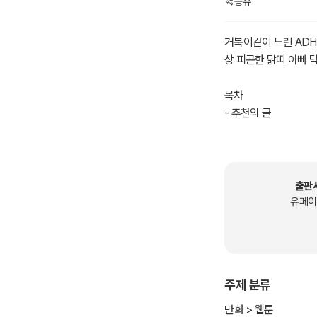
공유
거북이같이 느린 ADH
상 피곤한 닭띠 아빠 
목차
- 추천의 글
- 프롤로그
- 등장인물
- 제 1장: 특이한 아이
- 제 2장: 터틀이와 A
출판
- 제 3장: 까다로운 녀
유페이
- 제 4장: 터틀이의 
- 제 5장: 혼자가 편해
- 제 6장: 취향 존중
- 제 7장: 터틀이 머
주제 분류
- 제 8장: 어쨌든 터
- 에필로그
만화 > 웹툰