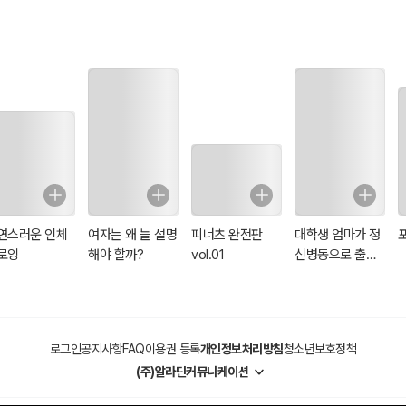
연스러운 인체
여자는 왜 늘 설명
피너츠 완전판
대학생 엄마가 정
로잉
해야 할까?
vol.01
신병동으로 출근
했다
로그인
공지사항
FAQ
이용권 등록
개인정보처리방침
청소년보호정책
(주)알라딘커뮤니케이션