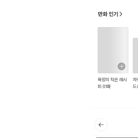
만화 인기
욕망의 작은 레시
자
피 01화
드