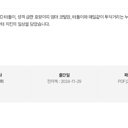
D 터틀이, 성격 급한 호랑이띠 엄마 코털맘, 터틀이와 매일같이 투닥거리는 누
닥터 치킨의 일상을 담았습니다.
 터틀이
DHD
사
출간일
파
석
퍼
전자책 :
2024-11-29
PDF(
시간은 다르게 흐른다
릿속에는 어떤 일이?
틀이는 자란다