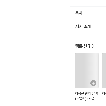
목차
저자 소개
웹툰 신규
체육관 일기 54화
체
(특별편) (완결)