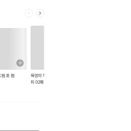
포썸 포 썸
욕망의 작은 레시
[고화질] 아르미
익명의 독서 중독
피 02화
안의 네 딸들 01
자들 1