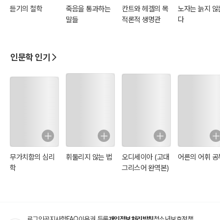
듣기의 철학
죽음을 통과하는
칸트와 헤겔의 목
노자는 늙지 않
말들
적론적 생명관
다
인문학 인기
무가치함의 심리
휘둘리지 않는 법
오디세이아 (고대
어른의 어휘 공
학
그리스어 완역본)
로그인
공지사항
FAQ
이용권 등록
개인정보처리방침
청소년보호정책