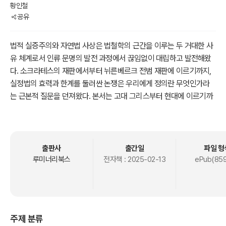
황인철
공유
법적 실증주의와 자연법 사상은 법철학의 근간을 이루는 두 거대한 사
유 체계로서 인류 문명의 발전 과정에서 끊임없이 대립하고 발전해왔
다. 소크라테스의 재판에서부터 뉘른베르크 전범 재판에 이르기까지,
실정법의 효력과 한계를 둘러싼 논쟁은 우리에게 정의란 무엇인가라
는 근본적 질문을 던져왔다. 본서는 고대 그리스부터 현대에 이르기까
지 두 법사상의 대립과 융합의 역사를 심도 있게 다루며, 각 시대의 구
체적 사례들을 통해 법철학의 핵심 쟁점들을 생생하게 조명한다.
토마스 아퀴나스의 영원법 체계와 홉스의 법실증주의, 켈젠의 순수법
출판사
출간일
파일 형
학과 드워킨의 법원리주의에 이르기까지 서구 법철학의 주요 이론들
루미너리북스
전자책 :
2025-02-13
ePub(859
은 두 법사상의 끊임없는 상호작용 속에서 발전해왔다. 특히 본서는 남
미 군사독재 시기의 법적 저항운동, 간디의 비폭력 저항, 환경보호를
위한 세대 간 자연권 등 현대사의 구체적 사례들을 통해 두 법사상의
실천적 함의를 심층적으로 분석한다. 이를 통해 독자들은 법철학의 추
주제 분류
상적 논변들이 현실 세계에서 어떻게 구현되고 충돌하는지를 명확하