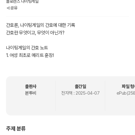
플로렌스 나이팅게일
공유
간호론, 나이팅게일의 간호에 대한 기록
간호란 무엇이고, 무엇이 아닌가?
나이팅게일의 간호 노트
1. 여성 최초로 메리트 훈장!
2. 나이팅게일 상(Florence Nightingale Medal)' 제정!
3. 영국 성공회의 성인!
플로렌스 나이팅게일의 『간호론(Notes on Nursing: What It Is, and
출판사
출간일
파일 형
What It Is Not)』은 현대 간호학의 기초를 마련한 중요한 저서다. 이
본투비
전자책 :
2025-04-07
ePub(258
책은 간호의 본질을 설명하고, 환자의 회복을 돕기 위한 실질적인 방법
을 제시한다.
1. 간호의 개념과 중요성
주제 분류
나이팅게일은 간호를 단순히 질병 치료의 보조 행위가 아니라, 환자의